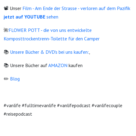
📽️ Unser
Film - Am Ende der Strasse - verloren auf dem Pazifik
jetzt
auf YOUTUBE
sehen
🌺
FLOWER POTT - die von uns entwickelte
Komposttrockentrenn-Toilette für den Camper
📚
Unsere Bücher & DVD's bei uns kaufen:
,
📚 Unsere Bücher auf
AMAZON
kaufen
✏️
Blog
#vanlife #fulltimevanlife #vanlifepodcast #vanlifecouple
#reisepodcast