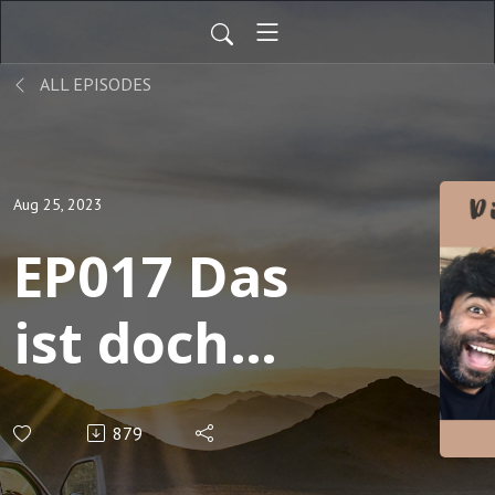
ALL EPISODES
Aug 25, 2023
EP017 Das
ist doch
alles
879
mühsam: