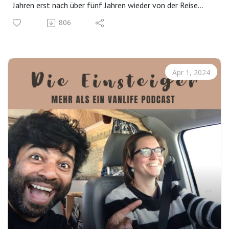
Jahren erst nach über fünf Jahren wieder von der Reise
zurückkehrten. Eine Reise, die auch ihr heutiges Leben noch
806
stark beeinflusst, denn einfach so ins alte Leben und die
alten Jobs, ging nicht mehr wirklich. Ein Podcast über
Reisegeschichten, Erfahrungen und wie eine Reise dein
Leben und die Sicht auf die Welt verändert.
Apr 1, 2024
Mehr Infos zu Bea und Helle gibt es auf ihrer Homepage.
Dort könnt ihr auch ihr schönes Buch "Motorradabenteuer
Weltreise", erschienen bei National Geographic bestellen:
https://www.timetoride.de/
Sie bieten zudem auch spannende Foto-Onlinekurse an.
Auf Social Media findet ihr sie bei Instagram oder bei
Facebook.
Fragen, Feedbacks oder Themenvorschläge? Schick uns
eine Email: info@ride2xplore.com
MEHR VON UNS:
Abonniere unseren Newsletter: www.ride2xplore.com
Bei Instagram & Facebook nehmen wir Euch mit auf